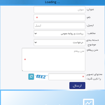
عنوان:
نام:
ایمیل:
مخاطب:
دسته بندی
موضوع:
متن پیغام:
محتواي تصوير
را تايپ کنيد: