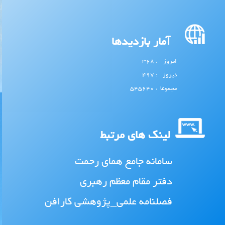
آمار بازدیدها
امروز
: 368
دیروز
: 497
مجموعا
: 545640
لینک های مرتبط
سامانه جامع همای رحمت
دفتر مقام معظم رهبری
فصلنامه علمی_پژوهشی کارافن