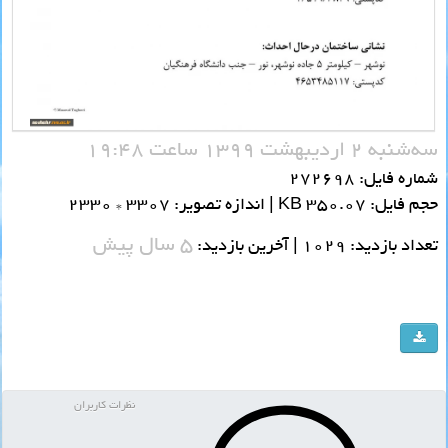
سه‌شنبه 2 اردیبهشت 1399 ساعت 19:48
شماره فایل: 272698
حجم فایل: 350.07 KB | اندازه تصویر: 3307 * 2330
5 سال پیش
تعداد بازدید: 1029 | آخرین بازدید:
نظرات کاربران