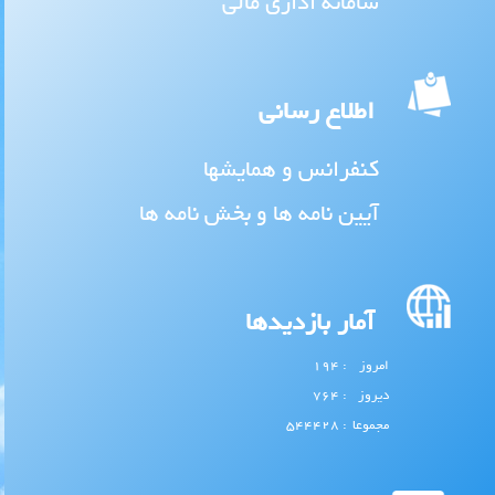
سامانه اداری مالی
اطلاع رسانی
کنفرانس و همایشها
آیین نامه ها و بخش نامه ها
آمار بازدیدها
امروز
: 194
دیروز
: 764
مجموعا
: 544428