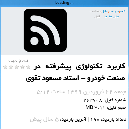
خانه
فهرست
فایل
مشاهده
فایل ها
ها
فایل
امتیاز دهید :
کاربرد تکنولوژی پیشرفته در
صنعت خودرو - استاد مسعود تقوی
جمعه 22 فروردین 1399 ساعت 5:12
شماره فایل: 263708
حجم فایل: 3.91 MB
5 سال پیش
تعداد بازدید: 190 | آخرین بازدید: