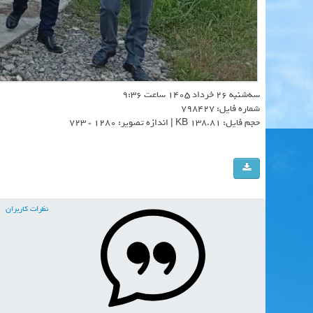
سه‌شنبه 26 خرداد 1405 ساعت 9:36
شماره فایل: 798427
حجم فایل: 138.81 KB | اندازه تصویر: 1280 * 723
نظرات کاربران