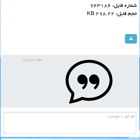
شماره فایل: 743186
حجم فایل: 298.22 KB
نظرات کاربران