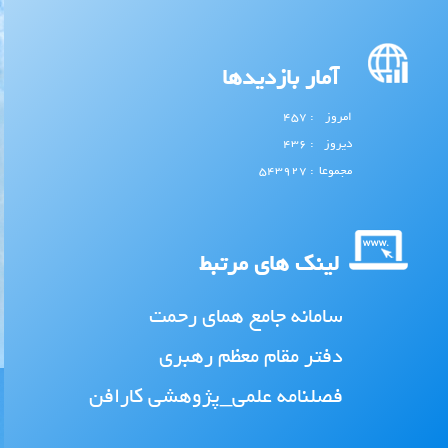
آمار بازدیدها
امروز
: 457
دیروز
: 436
مجموعا
: 543927
لینک های مرتبط
سامانه جامع همای رحمت
دفتر مقام معظم رهبری
فصلنامه علمی_پژوهشی کارافن