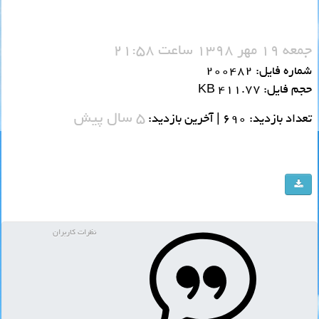
جمعه 19 مهر 1398 ساعت 21:58
شماره فایل: 200482
حجم فایل: 411.77 KB
5 سال پیش
تعداد بازدید: 690 | آخرین بازدید:
نظرات کاربران