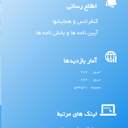
اطلاع رسانی
کنفرانس و همایشها
آیین نامه ها و بخش نامه ها
آمار بازدیدها
امروز
: 287
دیروز
: 764
مجموعا
: 544521
لینک های مرتبط