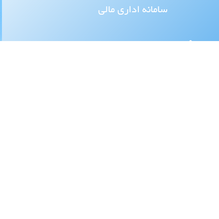
سامانه اداری مالی
اطلاع رسانی
کنفرانس و همایشها
آیین نامه ها و بخش نامه ها
آمار بازدیدها
امروز
: 36
دیروز
: 764
مجموعا
: 544270